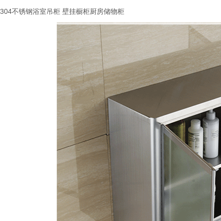
304不锈钢浴室吊柜 壁挂橱柜厨房储物柜