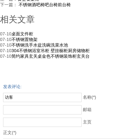
下一篇：
不锈钢酒吧椅吧台椅前台椅
相关文章
07-10
桌面文件柜
07-10
不锈钢置物架
07-10
不锈钢洗手水盆洗碗洗菜水池
07-10
304不锈钢浴室吊柜 壁挂橱柜厨房储物柜
07-10
简约家具玄关桌金色不锈钢装饰柜玄关台
发表评论:
名称(*)
邮箱
主页
正文(*)